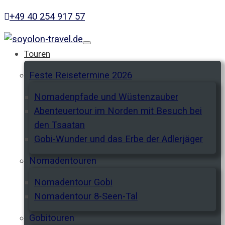
+49 40 254 917 57
Toggle navigation
Touren
Feste Reisetermine 2026
Nomadenpfade und Wüstenzauber
Abenteuertour im Norden mit Besuch bei
den Tsaatan
Gobi-Wunder und das Erbe der Adlerjäger
Nomadentouren
Nomadentour Gobi
Nomadentour 8-Seen-Tal
Gobitouren