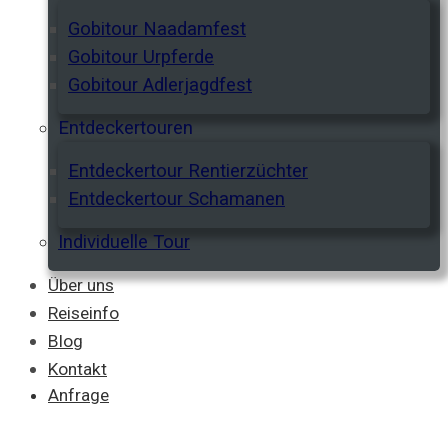
Gobitour Naadamfest
Gobitour Urpferde
Gobitour Adlerjagdfest
Entdeckertouren
Entdeckertour Rentierzüchter
Entdeckertour Schamanen
Individuelle Tour
Über uns
Reiseinfo
Blog
Kontakt
Anfrage